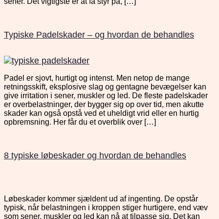
sener. Det vigtigste er at få styr på, […]
Typiske Padelskader – og hvordan de behandles
Padel er sjovt, hurtigt og intenst. Men netop de mange
retningsskift, eksplosive slag og gentagne bevægelser kan
give irritation i sener, muskler og led. De fleste padelskader
er overbelastninger, der bygger sig op over tid, men akutte
skader kan også opstå ved et uheldigt vrid eller en hurtig
opbremsning. Her får du et overblik over […]
8 typiske løbeskader og hvordan de behandles
Løbeskader kommer sjældent ud af ingenting. De opstår
typisk, når belastningen i kroppen stiger hurtigere, end væv
som sener, muskler og led kan nå at tilpasse sig. Det kan