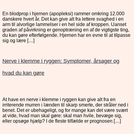
En blodprop i hjernen (apopleksi) rammer omkring 12.000
danskere hvert år. Det kan give alt fra lettere svaghed i en
arm til alvorlige lammelser i en hel side af kroppen. Uanset
graden af påvirkning er genoptræning en af de vigtigste ting,
du kan gøre efterfølgende. Hjernen har en evne til at tilpasse
sig og lære […]
Nerve i klemme i ryggen: Symptomer, årsager og
hvad du kan gøre
At have en nerve i klemme i ryggen kan give alt fra en
irriterende murren i lænden til skarp smerte, der stråler ned i
benet. Det er ubehageligt, og for mange kan det være svært
at vide, hvad man skal gøre: skal man hvile, bevæge sig,
eller opsøge hjælp? I de fleste tilfælde er prognosen […]