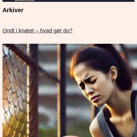
Arkiver
Ondt i knæet – hvad gør du?