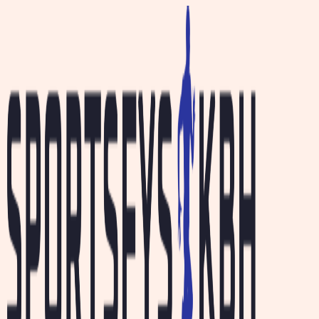
Videre
til
indhold