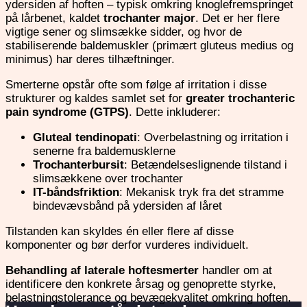
ydersiden af hoften – typisk omkring knoglefremspringet
på lårbenet, kaldet
trochanter major
. Det er her flere
vigtige sener og slimsække sidder, og hvor de
stabiliserende baldemuskler (primært gluteus medius og
minimus) har deres tilhæftninger.
Smerterne opstår ofte som følge af irritation i disse
strukturer og kaldes samlet set for
greater trochanteric
pain syndrome (GTPS)
. Dette inkluderer:
Gluteal tendinopati
: Overbelastning og irritation i
senerne fra baldemusklerne
Trochanterbursit
: Betændelseslignende tilstand i
slimsækkene over trochanter
IT-båndsfriktion
: Mekanisk tryk fra det stramme
bindevævsbånd på ydersiden af låret
Tilstanden kan skyldes én eller flere af disse
komponenter og bør derfor vurderes individuelt.
Behandling af laterale hoftesmerter
handler om at
identificere den konkrete årsag og genoprette styrke,
belastningstolerance og bevægekvalitet omkring hoften.