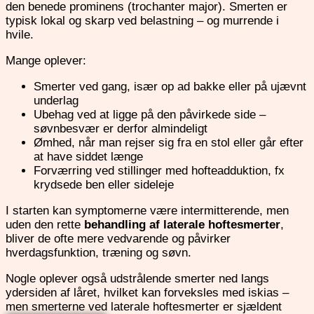
den benede prominens (trochanter major). Smerten er
typisk lokal og skarp ved belastning – og murrende i
hvile.
Mange oplever:
Smerter ved gang, især op ad bakke eller på ujævnt
underlag
Ubehag ved at ligge på den påvirkede side –
søvnbesvær er derfor almindeligt
Ømhed, når man rejser sig fra en stol eller går efter
at have siddet længe
Forværring ved stillinger med hofteadduktion, fx
krydsede ben eller sideleje
I starten kan symptomerne være intermitterende, men
uden den rette
behandling af laterale hoftesmerter
,
bliver de ofte mere vedvarende og påvirker
hverdagsfunktion, træning og søvn.
Nogle oplever også udstrålende smerter ned langs
ydersiden af låret, hvilket kan forveksles med iskias –
men smerterne ved laterale hoftesmerter er sjældent