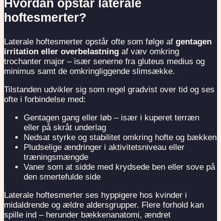
Hvordan opstår laterale
hoftesmerter?
Laterale hoftesmerter opstår ofte som følge af
gentagen
irritation eller overbelastning
af væv omkring
trochanter major – især senerne fra gluteus medius og
minimus samt de omkringliggende slimsække.
Tilstanden udvikler sig som regel gradvist over tid og ses
ofte i forbindelse med:
Gentagen gang eller løb – især i kuperet terræn
eller på skråt underlag
Nedsat styrke og stabilitet omkring hofte og bækken
Pludselige ændringer i aktivitetsniveau eller
træningsmængde
Vaner som at sidde med krydsede ben eller sove på
den smertefulde side
Laterale hoftesmerter ses hyppigere hos kvinder i
midaldrende og ældre aldersgrupper. Flere forhold kan
spille ind – herunder bækkenanatomi, ændret