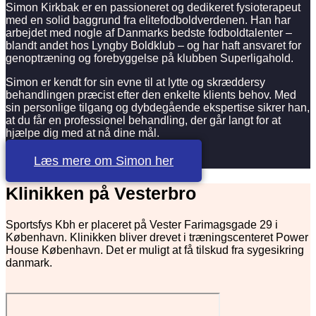
Simon Kirkbak er en passioneret og dedikeret fysioterapeut
med en solid baggrund fra elitefodboldverdenen. Han har
arbejdet med nogle af Danmarks bedste fodboldtalenter –
blandt andet hos Lyngby Boldklub – og har haft ansvaret for
genoptræning og forebyggelse på klubben Superligahold.
Simon er kendt for sin evne til at lytte og skræddersy
behandlingen præcist efter den enkelte klients behov. Med
sin personlige tilgang og dybdegående ekspertise sikrer han,
at du får en professionel behandling, der går langt for at
hjælpe dig med at nå dine mål.
Læs mere om Simon her
Klinikken på Vesterbro
Sportsfys Kbh er placeret på Vester Farimagsgade 29 i
København. Klinikken bliver drevet i træningscenteret Power
House København. Det er muligt at få tilskud fra sygesikring
danmark.