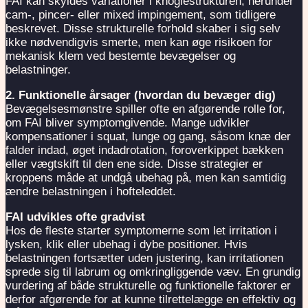
FAI kan skyldes variationer i knoglestrukturen, herunder
cam-, pincer- eller mixed impingement, som tidligere
beskrevet. Disse strukturelle forhold skaber i sig selv
ikke nødvendigvis smerte, men kan øge risikoen for
mekanisk klem ved bestemte bevægelser og
belastninger.
2. Funktionelle årsager (hvordan du bevæger dig)
Bevægelsesmønstre spiller ofte en afgørende rolle for,
om FAI bliver symptomgivende. Mange udvikler
kompensationer i squat, lunge og gang, såsom knæ der
falder indad, øget indadrotation, foroverkippet bækken
eller vægtskift til den ene side. Disse strategier er
kroppens måde at undgå ubehag på, men kan samtidig
ændre belastningen i hofteleddet.
FAI udvikles ofte gradvist
Hos de fleste starter symptomerne som let irritation i
lysken, klik eller ubehag i dybe positioner. Hvis
belastningen fortsætter uden justering, kan irritationen
sprede sig til labrum og omkringliggende væv. En grundig
vurdering af både strukturelle og funktionelle faktorer er
derfor afgørende for at kunne tilrettelægge en effektiv og