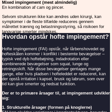
Mixed impingement (mest almindelig)
En kombination af cam og pincer.
Selvom strukturen ikke kan ændres uden kirurgi, kan
symptomer i de fleste tilfælde reduceres gennem
målrettet træning og belastningsstyring, så risikoen for
langvarige smerter mindskes.
Hvordan opstår hofte impingement?
Hofte impingement (FAI) opstår, når lårbenshovedet og
hofteskålen kommer i konflikt i bestemte bevægelser –
typisk ved dyb hoftebøjning, indadrotation eller
kombinerede bevægelser som squat, lunge og
retningsskift. Når disse bevægelser gentages mange
gange, eller hvis pladsen i hofteleddet er reduceret, kan
der opstå irritation i kapsel, brusk og labrum, som over
tid kan give smerter og nedsat funktion.
Der er to primære årsager til, at impingement udvikler
sig:
1. Strukturelle årsager (formen på knoglerne)