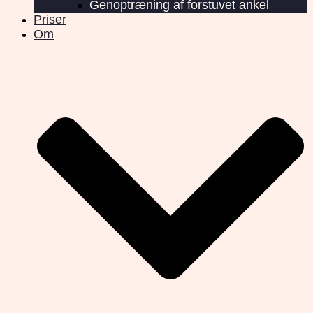
Genoptræning af forstuvet ankel
Priser
Om