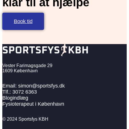
klar til at hjælpe
Book tid
Vester Farimagsgade 29
1609 København
Email: simon@sportsfys.dk
Tlf.: 3072 6363
Blogindlæg
Fysioterapeut i København
© 2024 Sportsfys KBH