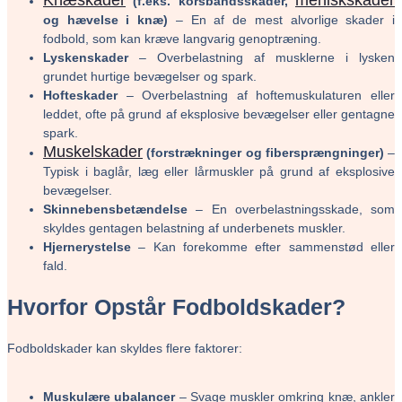
(f.eks. korsbåndsskader,
og hævelse i knæ)
– En af de mest alvorlige skader i
fodbold, som kan kræve langvarig genoptræning.
Lyskenskader
– Overbelastning af musklerne i lysken
grundet hurtige bevægelser og spark.
Hofteskader
– Overbelastning af hoftemuskulaturen eller
leddet, ofte på grund af eksplosive bevægelser eller gentagne
spark.
Muskelskader
(forstrækninger og fibersprængninger)
–
Typisk i baglår, læg eller lårmuskler på grund af eksplosive
bevægelser.
Skinnebensbetændelse
– En overbelastningsskade, som
skyldes gentagen belastning af underbenets muskler.
Hjernerystelse
– Kan forekomme efter sammenstød eller
fald.
Hvorfor Opstår Fodboldskader?
Fodboldskader kan skyldes flere faktorer:
Muskulære ubalancer
– Svage muskler omkring knæ, ankler