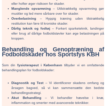
eller hofter øger risikoen for skader.
Manglende opvarmning
– Utilstrækkelig opvarmning gør
muskler og led mere sårbare over for skader.
Overbelastning
– Hyppig træning uden tilstrækkelig
restitution kan føre til kroniske skader.
Dårlig teknik og fodtøj
– Forkert sparketeknik, landinger
eller brug af dårlige fodboldstøvler kan øge belastningen på
kroppen.
Behandling og Genoptræning af
Fodboldskader hos Sportsfys KBH
Som din
fysioterapeut i København
tilbyder vi en omfattende
behandlingsplan for fodboldskader:
Diagnostik og Test
– Vi identificerer skadens omfang og
årsagen bagved, så vi kan sammensætte den bedste
behandlingsstrategi.
Akut Behandling
– Vi behandler hævelse i knæ,
inflammation og smerter med avancerede teknikker.