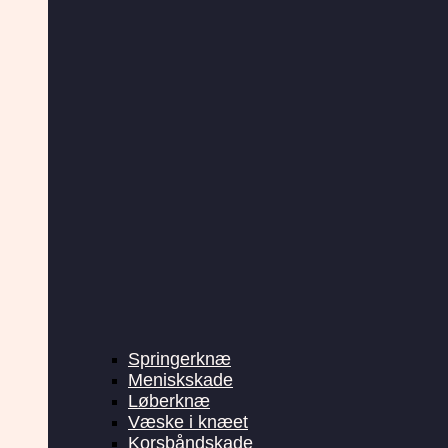
Springerknæ
Meniskskade
Løberknæ
Væske i knæet
Korsbåndskade