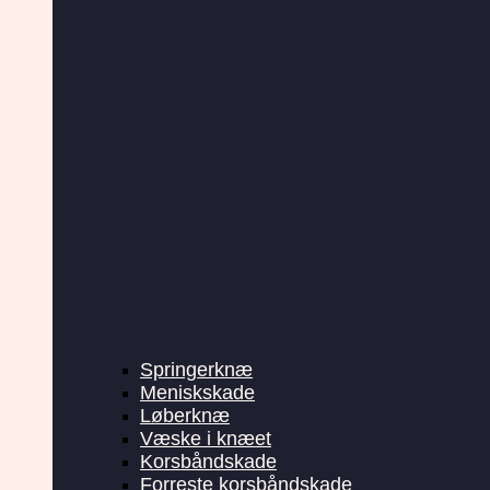
Springerknæ
Meniskskade
Løberknæ
Væske i knæet
Korsbåndskade
Forreste korsbåndskade