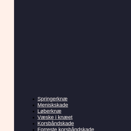
Springerknæ
Meniskskade
Løberknæ
Væske i knæet
Korsbåndskade
Forreste korsbåndskade