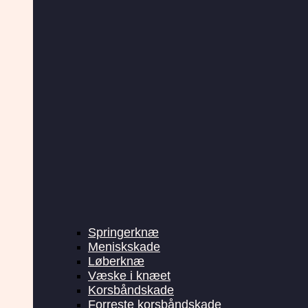
Springerknæ
Meniskskade
Løberknæ
Væske i knæet
Korsbåndskade
Forreste korsbåndskade