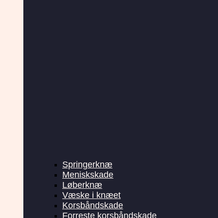
Springerknæ
Meniskskade
Løberknæ
Væske i knæet
Korsbåndskade
Forreste korsbåndskade