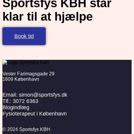
Sportsfys KBH står
klar til at hjælpe
Book tid
Vester Farimagsgade 29
1609 København
Email: simon@sportsfys.dk
Tlf.: 3072 6363
Blogindlæg
Fysioterapeut i København
© 2024 Sportsfys KBH